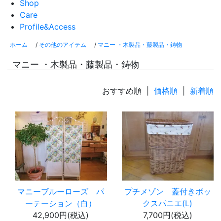
Shop
Care
Profile&Access
ホーム
/
その他のアイテム
/
マニー ・木製品・藤製品・鋳物
マニー ・木製品・藤製品・鋳物
おすすめ順 |
価格順
|
新着順
マニーブルーローズ パ
プチメゾン 蓋付きボッ
ーテーション（白）
クスパニエ(L)
42,900円(税込)
7,700円(税込)