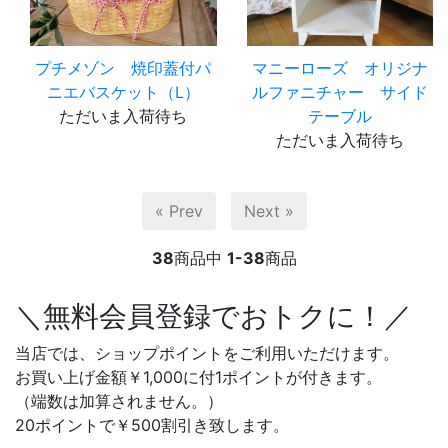
プチメゾン 焼印蓋付パ
マニーローズ オリジナ
ニエバスケット（L）
ルファニチャー サイド
ただいま入荷待ち
テーブル
ただいま入荷待ち
« Prev
Next »
38
商品中
1-38
商品
＼無料会員登録でおトクに！／
当店では、ショップポイントをご利用いただけます。
お買い上げ金額￥1,000に付1ポイントが付きます。
（端数は加算されません。）
20ポイントで￥500割引き致します。