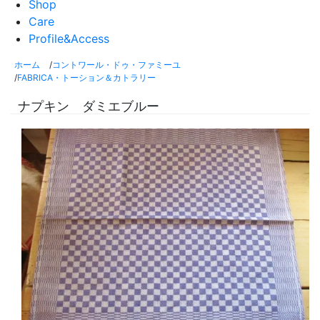
Shop
Care
Profile&Access
ホーム
/
コントワール・ドゥ・ファミーユ
/
FABRICA・トーション＆カトラリー
ナプキン ダミエブルー