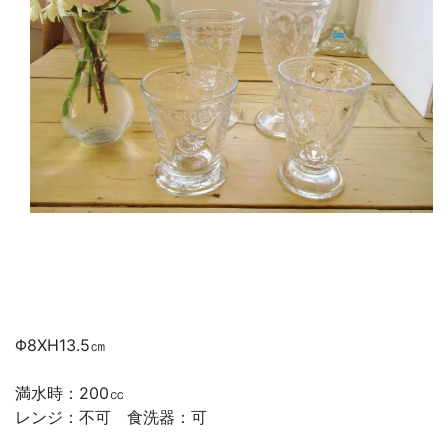
Φ8XH13.5㎝
満水時：200㏄
レンジ：不可 食洗器：可