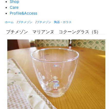
Shop
Care
Profile&Access
ホーム
/
プチメゾン
/
プチメゾン 陶器・ガラス
プチメゾン マリアンヌ コクーングラス（S）