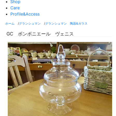
Shop
Care
Profile&Access
ホーム
/
グランシュマン
/
グランシュマン 陶器&ガラス
GC ボンボニエール ヴェニス