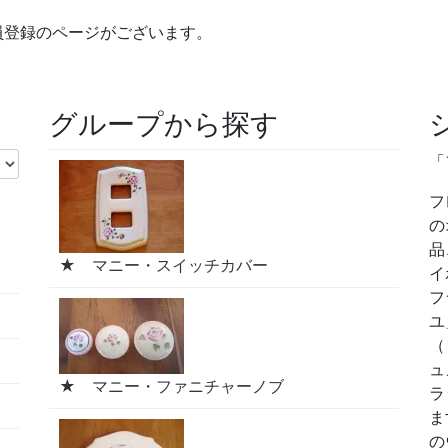
員登録のページがございます。
グループから探す
「
フ
の
品
★ マニー・スイッチカバー
イ
フ
ユ
（
ュ
★ マニー・ファニチャーノブ
ラ
ま
の