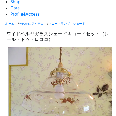
Shop
Care
Profile&Access
ホーム
/
その他のアイテム
/
マニー・ランプ シェード
ワイドベル型ガラスシェード＆コードセット（レ
ール・ドゥ・ロココ）