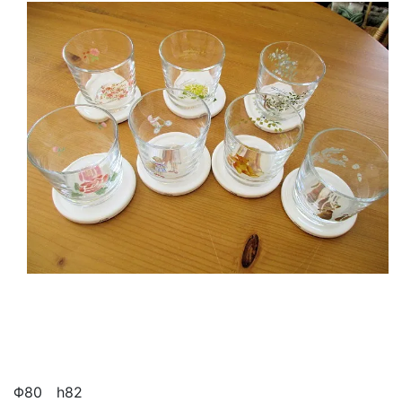
Φ80 h82