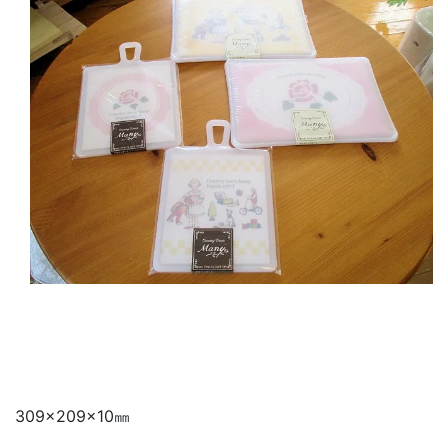
309×209×10㎜