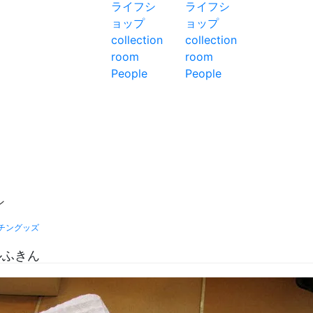
ン
チングッズ
ルふきん