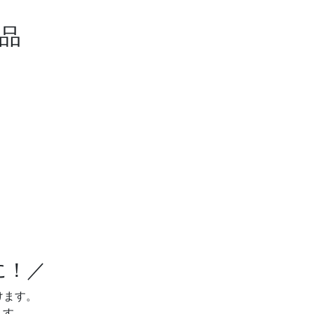
品
に！／
けます。
ます。