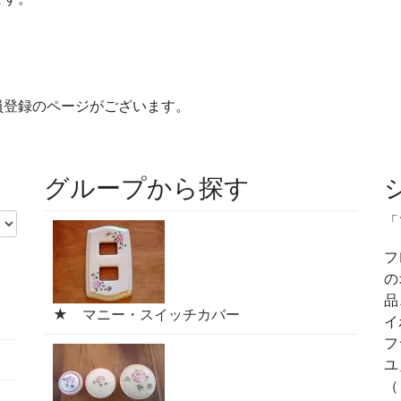
員登録のページがございます。
グループから探す
「
フ
の
品
★ マニー・スイッチカバー
イ
フ
ユ
（