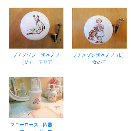
プチメゾン 陶器ノブ
プチメゾン陶器ノブ（L）
（Ｍ） テリア
女の子
マニーローズ 陶器