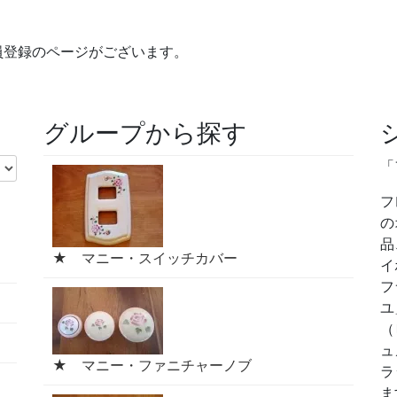
員登録のページがございます。
グループから探す
「
フ
の
品
★ マニー・スイッチカバー
イ
フ
ユ
（
ュ
★ マニー・ファニチャーノブ
ラ
ま