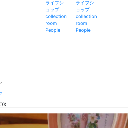
ン
ツ
OX