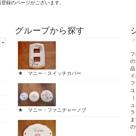
員登録のページがございます。
グループから探す
「
フ
の
品
★ マニー・スイッチカバー
イ
フ
ユ
（
ュ
★ マニー・ファニチャーノブ
ラ
ま
の