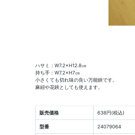
ハサミ：W7.2×H12.8㎝
持ち手：W7.2×H7㎝
小さくても切れ味の良い万能鋏です。
麻紐や花鋏としても使えます。
販売価格
638円(税込)
型番
24079064