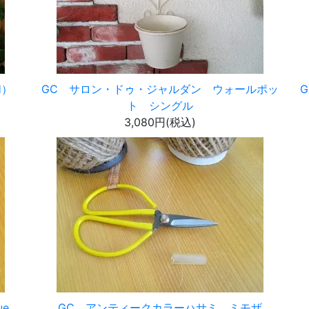
H）
GC サロン・ドゥ・ジャルダン ウォールポッ
ト シングル
3,080円(税込)
e
GC アンティークカラーハサミ ミモザ