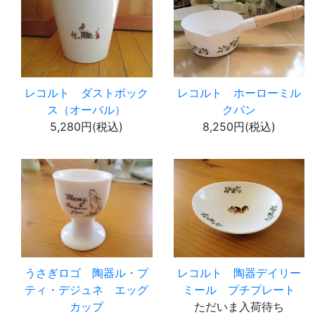
レコルト ダストボック
レコルト ホーローミル
ス（オーバル）
クパン
5,280円(税込)
8,250円(税込)
うさぎロゴ 陶器ル・プ
レコルト 陶器デイリー
ティ・デジュネ エッグ
ミール プチプレート
カップ
ただいま入荷待ち