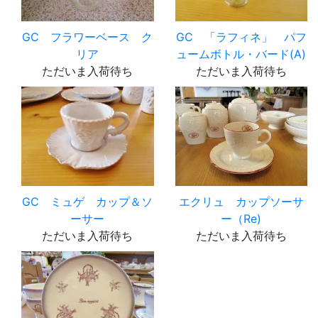
GC フラワーベース ク
GC 「ラフィネ」 パフ
リア
ュームボトル・バード(A)
ただいま入荷待ち
ただいま入荷待ち
GC ミュゲ カップ＆ソ
エクリュ カップソーサ
ーサー
ー（Re)
ただいま入荷待ち
ただいま入荷待ち