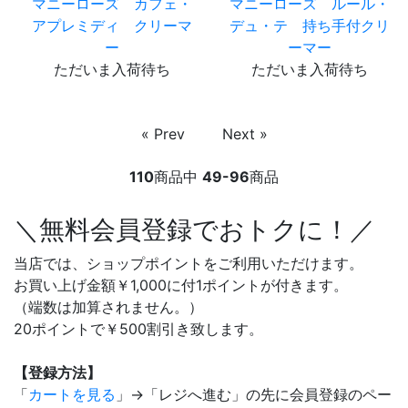
マニーローズ カフェ・
マニーローズ ルール・
アプレミディ クリーマ
デュ・テ 持ち手付クリ
ー
ーマー
ただいま入荷待ち
ただいま入荷待ち
« Prev
Next »
110
商品中
49-96
商品
＼無料会員登録でおトクに！／
当店では、ショップポイントをご利用いただけます。
お買い上げ金額￥1,000に付1ポイントが付きます。
（端数は加算されません。）
20ポイントで￥500割引き致します。
【登録方法】
「
カートを見る
」→「レジへ進む」の先に会員登録のペー