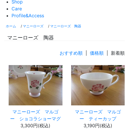
Shop
Care
Profile&Access
ホーム
/
マニーローズ
/
マニーローズ 陶器
マニーローズ 陶器
おすすめ順
|
価格順
| 新着順
マニーローズ マルゴ
マニーローズ マルゴ
ー ショコラショーマグ
ー ティーカップ
3,300円(税込)
3,190円(税込)