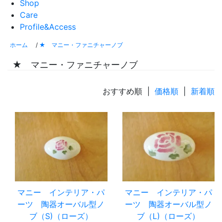
Shop
Care
Profile&Access
ホーム
/
★ マニー・ファニチャーノブ
★ マニー・ファニチャーノブ
おすすめ順 |
価格順
|
新着順
マニー インテリア・パ
マニー インテリア・パ
ーツ 陶器オーバル型ノ
ーツ 陶器オーバル型ノ
ブ（S)（ローズ）
ブ（L)（ローズ）