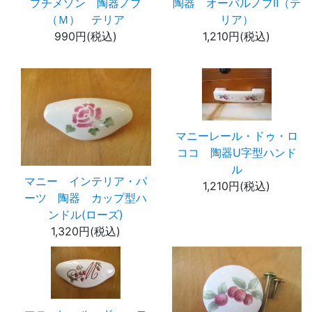
プチメゾン 陶器ノブ
陶器 オーバルノブⅡ（テ
（Ｍ） テリア
リア）
990円(税込)
1,210円(税込)
マニーレール・ドゥ・ロ
ココ 陶器U字型ハンド
ル
マニー インテリア・パ
1,210円(税込)
ーツ 陶器 カップ型ハ
ンドル(ローズ)
1,320円(税込)